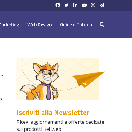
Facebook
Twitter
LinkedIn
YouTube
Instagram
Telegram
Marketing
Web Design
Guide e Tutorial
Cerca:
he
mo
Iscriviti alla Newsletter
Ricevi aggiornamenti e offerte dedicate
sui prodotti Keliweb!