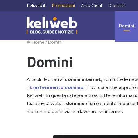
Keliweb.it
Promozioni
Area Clienti
Contatti
Domini
Home
/
Domini
Domini
Articoli dedicati ai
domini internet
, con tutte le ne
il
trasferimento dominio
. Trovi qui anche approfon
Keliweb. In questa categoria trovi tutte le informaz
tua attività web. Il
dominio
è un elemento importantis
mattoncino per iniziare a lavorare su internet.