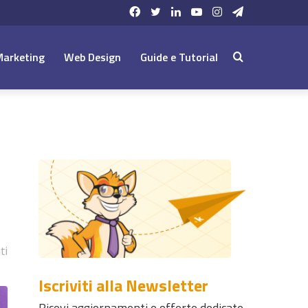
Facebook
Twitter
LinkedIn
YouTube
Instagram
Telegram
Marketing
Web Design
Guide e Tutorial
Cerca:
ti
Iscriviti alla Newsletter
Ricevi aggiornamenti e offerte dedicate