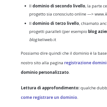
Il
dominio di secondo livello
, la parte c
progetto sia conosciuto online —> www.
k
Il
dominio di terzo livello
, chiamato an
progetti paralleli (per esempio
blog azie
blog
.keliweb.it
Possiamo dire quindi che il dominio è la base 
nostro sito alla pagina
registrazione domin
dominio personalizzato
.
Lettura di approfondimento:
qualche dubbi
come registrare un dominio
.