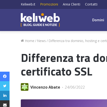
Keliweb.it
Promozioni
Area Clienti
Contatti
Domini
Home
/
News
/
Differenza tra dominio, hosting e cert
Differenza tra do
certificato SSL
Facebook
Twitter
Vincenzo Abate
24/06/2022
LinkedIn
Condividi via email