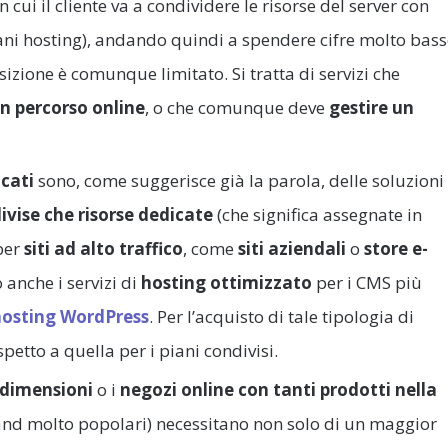
in cui il cliente va a condividere le risorse del server con
piani hosting), andando quindi a spendere cifre molto bas
sizione è comunque limitato. Si tratta di servizi che
un percorso online
, o che comunque deve
gestire un
cati
sono, come suggerisce già la parola, delle soluzioni
divise che risorse dedicate
(che significa assegnate in
 per
siti ad alto traffico
, come
siti aziendali
o
store e-
 anche i servizi di
hosting ottimizzato
per i CMS più
hosting WordPress
. Per l’acquisto di tale tipologia di
petto a quella per i piani condivisi.
 dimensioni
o i
negozi online con tanti prodotti nella
nd molto popolari) necessitano non solo di un maggior