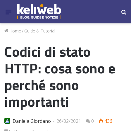
Menu
Ce
Home
/
Guide & Tutorial
Codici di stato
HTTP: cosa sono e
perché sono
importanti
Daniela Giordano
26/02/2021
0
436