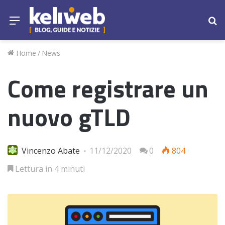
Menu
Ce
Home
/
News
Come registrare un
nuovo gTLD
Vincenzo Abate
11/12/2020
0
804
Lettura in 4 minuti