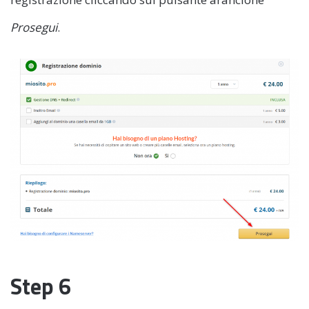
Prosegui
.
Step 6