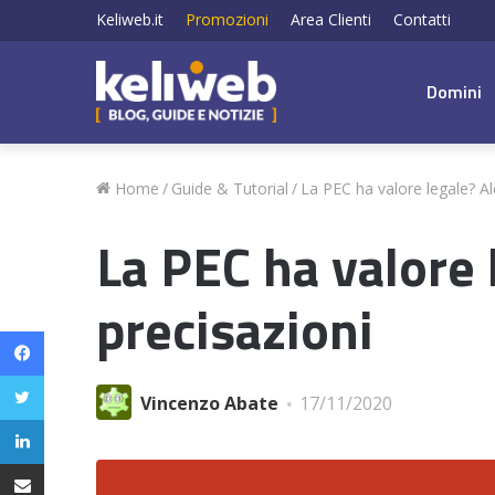
Keliweb.it
Promozioni
Area Clienti
Contatti
Domini
Home
/
Guide & Tutorial
/
La PEC ha valore legale? Al
La PEC ha valore 
precisazioni
Facebook
Twitter
Vincenzo Abate
17/11/2020
LinkedIn
Condividi via email