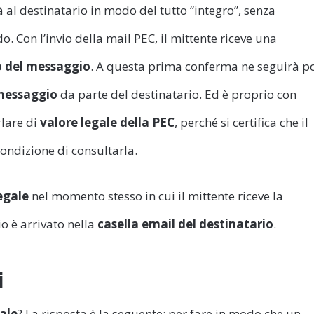
rà al destinatario in modo del tutto “integro”, senza
o. Con l’invio della mail PEC, il mittente riceve una
o del messaggio
. A questa prima conferma ne seguirà p
 messaggio
da parte del destinatario. Ed è proprio con
lare di
valore legale della PEC
, perché si certifica che il
condizione di consultarla.
egale
nel momento stesso in cui il mittente riceve la
io è arrivato nella
casella email del destinatario
.
i
ale
? La risposta è la seguente: per fare in modo che un