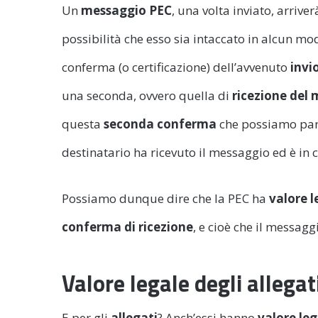
Un
messaggio PEC
, una volta inviato, arrive
possibilità che esso sia intaccato in alcun mod
conferma (o certificazione) dell’avvenuto
invi
una seconda, ovvero quella di
ricezione del
questa
seconda conferma
che possiamo par
destinatario ha ricevuto il messaggio ed è in 
Possiamo dunque dire che la PEC ha
valore l
conferma di ricezione
, e cioè che il messagg
Valore legale degli allegat
E per gli
allegati
? Anch’essi hanno
valore leg