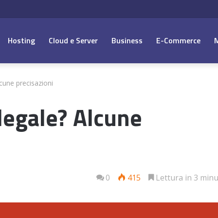
Hosting
Cloud e Server
Business
E-Commerce
cune precisazioni
legale? Alcune
0
415
Lettura in 3 minu