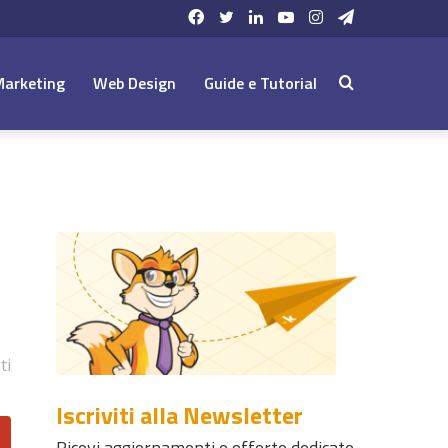
Facebook
Twitter
LinkedIn
YouTube
Instagram
Telegram
Marketing
Web Design
Guide e Tutorial
Cerca:
ti
Iscriviti alla Newsletter
Ricevi aggiornamenti e offerte dedicate