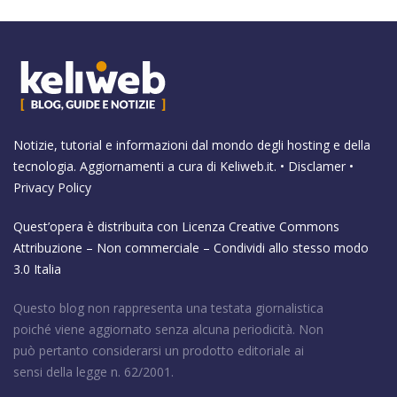
Notizie, tutorial e informazioni dal mondo degli hosting e della
tecnologia. Aggiornamenti a cura di
Keliweb.it
. •
Disclamer
•
Privacy Policy
Quest’opera è distribuita con Licenza
Creative Commons
Attribuzione – Non commerciale – Condividi allo stesso modo
3.0 Italia
Questo blog non rappresenta una testata giornalistica
poiché viene aggiornato senza alcuna periodicità. Non
può pertanto considerarsi un prodotto editoriale ai
sensi della legge n. 62/2001.