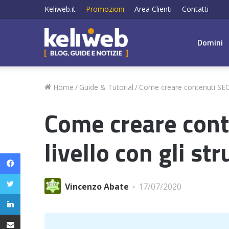
Keliweb.it
Promozioni
Area Clienti
Contatti
Domini
Home
/
Guide & Tutorial
/
Come creare contenuti SEO 
Come creare cont
livello con gli s
Facebook
Twitter
Vincenzo Abate
17/07/2020
LinkedIn
Condividi via email