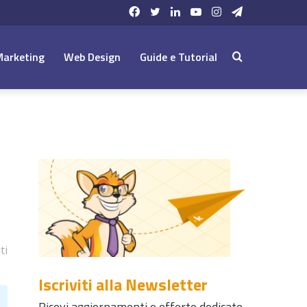
Facebook
Twitter
LinkedIn
YouTube
Instagram
Telegram
Marketing
Web Design
Guide e Tutorial
Cerca:
ti
Iscriviti alla Newsletter
Ricevi aggiornamenti e offerte dedicate