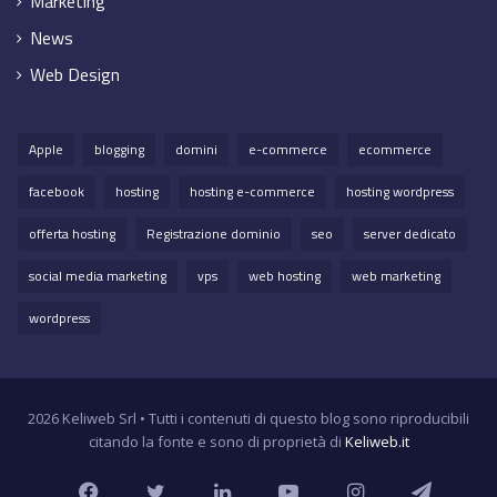
Marketing
News
Web Design
Apple
blogging
domini
e-commerce
ecommerce
facebook
hosting
hosting e-commerce
hosting wordpress
offerta hosting
Registrazione dominio
seo
server dedicato
social media marketing
vps
web hosting
web marketing
wordpress
2026 Keliweb Srl • Tutti i contenuti di questo blog sono riproducibili
citando la fonte e sono di proprietà di
Keliweb.it
Facebook
Twitter
LinkedIn
YouTube
Instagram
Teleg