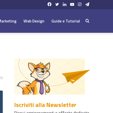
Facebook
Twitter
LinkedIn
YouTube
Instagram
Telegram
Marketing
Web Design
Guide e Tutorial
Cerca:
ti
Iscriviti alla Newsletter
Ricevi aggiornamenti e offerte dedicate