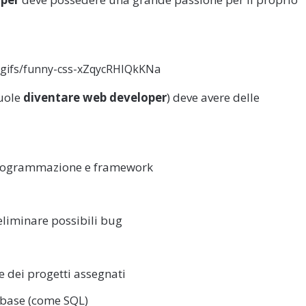
m/gifs/funny-css-xZqycRHIQkKNa
uole
diventare web developer
) deve avere delle
 programmazione e framework
 eliminare possibili bug
e dei progetti assegnati
base (come SQL)