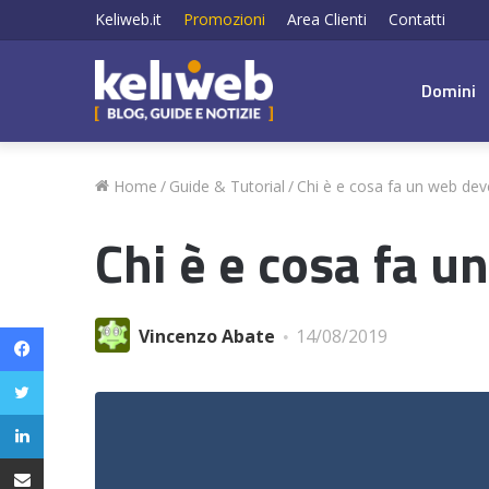
Keliweb.it
Promozioni
Area Clienti
Contatti
Domini
Home
/
Guide & Tutorial
/
Chi è e cosa fa un web dev
Chi è e cosa fa 
Facebook
Vincenzo Abate
14/08/2019
Twitter
LinkedIn
Condividi via email