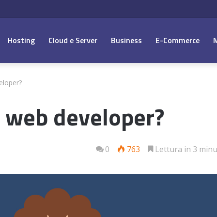
Hosting
Cloud e Server
Business
E-Commerce
eloper?
un web developer?
0
763
Lettura in 3 minu