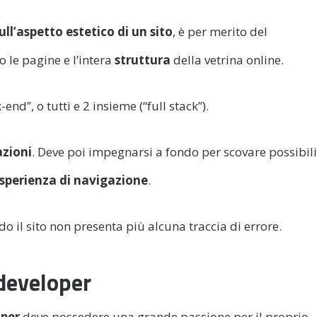
ull’aspetto estetico di un sito
, è per merito del
o le pagine e l’intera
struttura
della vetrina online.
nd”, o tutti e 2 insieme (“full stack”).
azioni
. Deve poi impegnarsi a fondo per scovare possibili
esperienza di navigazione
.
o il sito non presenta più alcuna traccia di errore.
developer
oper
deve possedere una grande passione per il proprio