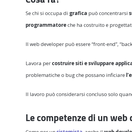
Se chi si occupa di
grafica
può concentrarsi
s
programmatore
che ha costruito e progettat
Il web developer può essere “front-end”, “back-e
Lavora per
costruire siti e sviluppare applic
problematiche o bug che possano inficiare
l’
Il lavoro può considerarsi concluso solo quand
Le competenze di un web 
Come per un
sistemista
, anche il
web devel