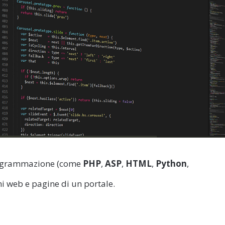
 programmazione (come
PHP
,
ASP
,
HTML
,
Python
,
ni web e pagine di un portale.