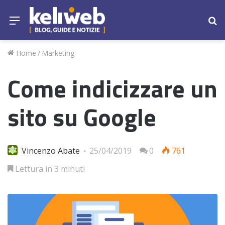
Menu
Ce
Home
/
Marketing
Come indicizzare un
sito su Google
Vincenzo Abate
25/04/2019
0
761
Lettura in 3 minuti