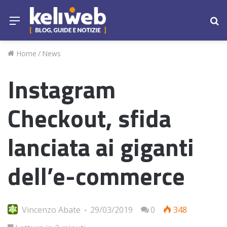
Menu
Ce
Home
/
News
Instagram
Checkout, sfida
lanciata ai giganti
dell’e-commerce
Vincenzo Abate
29/03/2019
0
348