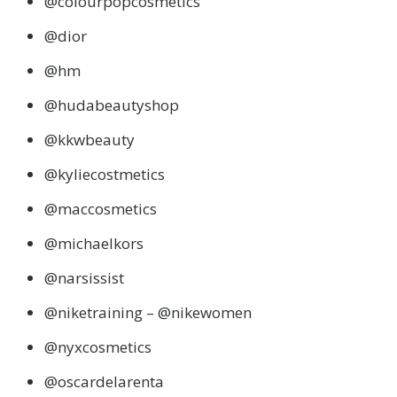
@colourpopcosmetics
@dior
@hm
@hudabeautyshop
@kkwbeauty
@kyliecostmetics
@maccosmetics
@michaelkors
@narsissist
@niketraining – @nikewomen
@nyxcosmetics
@oscardelarenta