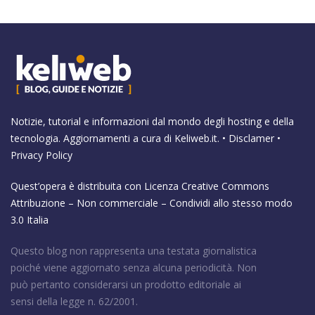
Notizie, tutorial e informazioni dal mondo degli hosting e della
tecnologia. Aggiornamenti a cura di
Keliweb.it
. •
Disclamer
•
Privacy Policy
Quest’opera è distribuita con Licenza
Creative Commons
Attribuzione – Non commerciale – Condividi allo stesso modo
3.0 Italia
Questo blog non rappresenta una testata giornalistica
poiché viene aggiornato senza alcuna periodicità. Non
può pertanto considerarsi un prodotto editoriale ai
sensi della legge n. 62/2001.