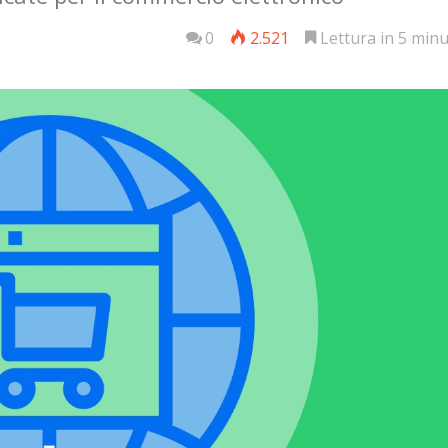
0
2.521
Lettura in 5 minu