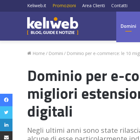
Keliweb.it
Promozioni
Area Clienti
Contatti
Domini
Home
/
Domini
/
Dominio per e-commerce: le 10 miglio
Dominio per e-co
migliori estensio
Facebook
digitali
Twitter
LinkedIn
Negli ultimi anni sono state rilasc
Condividi via email
alcune di esse particolarmente ind