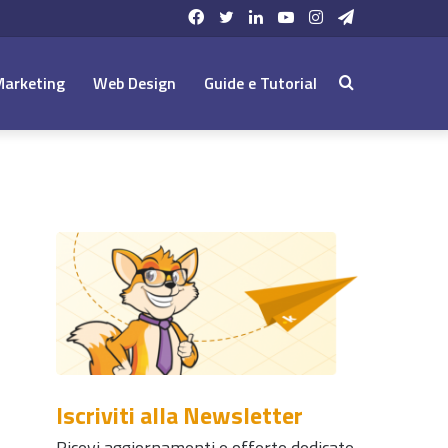
Facebook
Twitter
LinkedIn
YouTube
Instagram
Telegram
Marketing
Web Design
Guide e Tutorial
Cerca:
Iscriviti alla Newsletter
Ricevi aggiornamenti e offerte dedicate