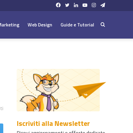
Facebook
Twitter
LinkedIn
YouTube
Instagram
Telegram
Marketing
Web Design
Guide e Tutorial
Cerca:
ti
Iscriviti alla Newsletter
Ricevi aggiornamenti e offerte dedicate