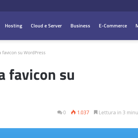
Hosting
Cloud e Server
Business
E-Commerce
a favicon su WordPress
a favicon su
0
1.037
Lettura in 3 minu