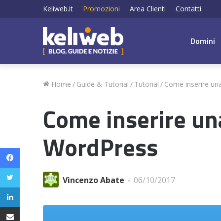
Keliweb.it
Promozioni
Area Clienti
Contatti
Domini
Home
/
Guide & Tutorial
/
Tutorial
/
Come inserire un
Come inserire un
WordPress
Facebook
Twitter
Vincenzo Abate
06/10/2017
LinkedIn
Condividi via email