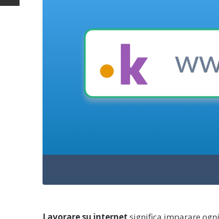
Lavorare su internet
significa imparare ogni