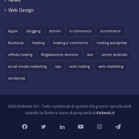
Web Design
Apple
blogging
domini
e-commerce
ecommerce
facebook
hosting
hosting e-commerce
hosting wordpress
offerta hosting
Registrazione dominio
seo
server dedicato
social media marketing
vps
web hosting
web marketing
wordpress
2026 Keliweb Srl • Tutti i contenuti di questo blog sono riproducibili
citando la fonte e sono di proprietà di
Keliweb.it
Facebook
Twitter
LinkedIn
YouTube
Instagram
Teleg