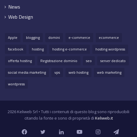
News
Web Design
Apple
blogging
domini
e-commerce
ecommerce
facebook
hosting
hosting e-commerce
hosting wordpress
offerta hosting
Registrazione dominio
seo
server dedicato
social media marketing
vps
web hosting
web marketing
wordpress
2026 Keliweb Srl • Tutti i contenuti di questo blog sono riproducibili
citando la fonte e sono di proprietà di
Keliweb.it
Facebook
Twitter
LinkedIn
YouTube
Instagram
Teleg