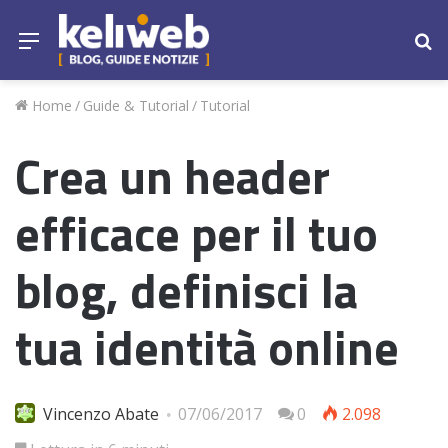
Menu
Ce
Home
/
Guide & Tutorial
/
Tutorial
Crea un header
efficace per il tuo
blog, definisci la
tua identità online
Vincenzo Abate
07/06/2017
0
2.098