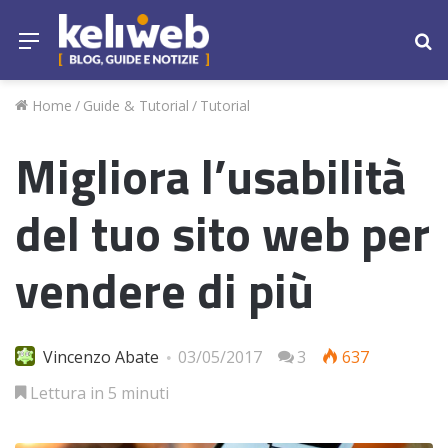
Menu
Ce
Home
/
Guide & Tutorial
/
Tutorial
Migliora l’usabilità
del tuo sito web per
vendere di più
Vincenzo Abate
03/05/2017
3
637
Lettura in 5 minuti