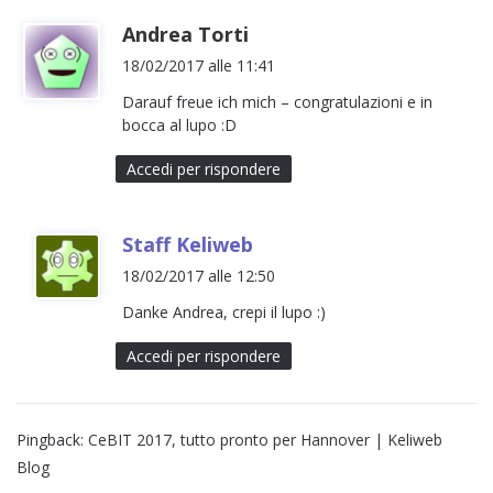
h
Andrea Torti
a
18/02/2017 alle 11:41
d
Darauf freue ich mich – congratulazioni e in
e
bocca al lupo :D
t
t
Accedi per rispondere
o
:
h
Staff Keliweb
a
18/02/2017 alle 12:50
d
Danke Andrea, crepi il lupo :)
e
t
Accedi per rispondere
t
o
:
Pingback:
CeBIT 2017, tutto pronto per Hannover | Keliweb
Blog