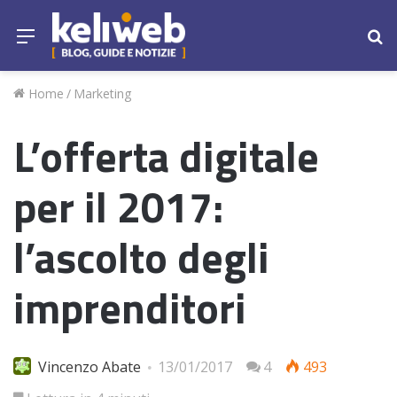
Menu
Ce
Home
/
Marketing
L’offerta digitale
per il 2017:
l’ascolto degli
imprenditori
Vincenzo Abate
13/01/2017
4
493