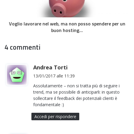
Voglio lavorare nel web, ma non posso spendere per un
buon hosting...
4 commenti
h
Andrea Torti
a
13/01/2017 alle 11:39
d
Assolutamente – non si tratta più di seguire i
e
trend, ma se possibile di anticiparli: in questo
t
sollecitare il feedback dei potenziali clienti è
t
fondamentale :)
o
Accedi per rispondere
: