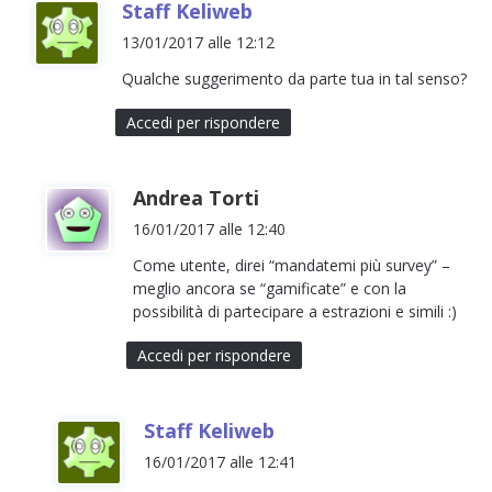
h
Staff Keliweb
a
13/01/2017 alle 12:12
d
Qualche suggerimento da parte tua in tal senso?
e
t
Accedi per rispondere
t
o
h
Andrea Torti
:
a
16/01/2017 alle 12:40
d
Come utente, direi “mandatemi più survey” –
e
meglio ancora se “gamificate” e con la
t
possibilità di partecipare a estrazioni e simili :)
t
Accedi per rispondere
o
:
h
Staff Keliweb
a
16/01/2017 alle 12:41
d