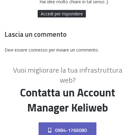
Hai idee molto chiare in tal senso ;)
e
t
Accedi per rispondere
t
o
Lascia un commento
:
Devi essere
connesso
per inviare un commento.
Vuoi migliorare la tua infrastruttura
web?
Contatta un Account
Manager Keliweb
0984-1766080