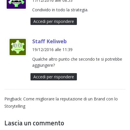
17/12/2016 alle 08:53
d
Condivido in todo la strategia.
e
t
Accedi per rispondere
t
o
h
Staff Keliweb
:
a
19/12/2016 alle 11:39
d
Qualche altro punto che secondo te si potrebbe
e
aggiungere?
t
t
Accedi per rispondere
o
:
Pingback:
Come migliorare la reputazione di un Brand con lo
Storytelling
Lascia un commento