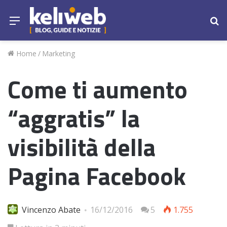
Menu
Ce
Home
/
Marketing
Come ti aumento
“aggratis” la
visibilità della
Pagina Facebook
Vincenzo Abate
16/12/2016
5
1.755