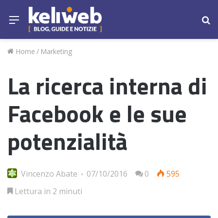
Menu
Ce
Home
/
Marketing
La ricerca interna di
Facebook e le sue
potenzialità
Vincenzo Abate
07/10/2016
0
595
Lettura in 2 minuti