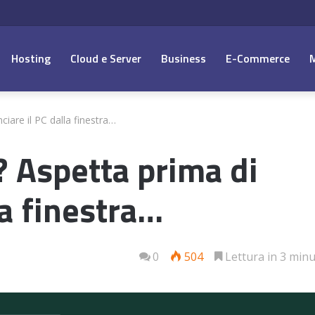
Hosting
Cloud e Server
Business
E-Commerce
nciare il PC dalla finestra…
o? Aspetta prima di
la finestra…
0
504
Lettura in 3 minu