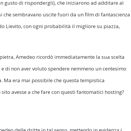
n gusto di rispondergli), che iniziarono ad additare al
i che sembravano uscite fuori da un film di fantascienza
o Lievito, con ogni probabilità il migliore su piazza,
a pietra, Amedeo ricordò immediatamente la sua scelta
o
e di non aver voluto spendere nemmeno un centesimo
a. Ma era mai possibile che questa tempistica
sito avesse a che fare con questi fantomatici hosting?
edeo delle dritte in tal senso, mettendo in evidenza i