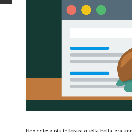
Non poteva più tollerare quella beffa, era im