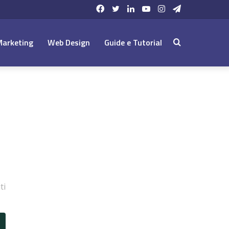
Facebook
Twitter
LinkedIn
YouTube
Instagram
Telegram
Marketing
Web Design
Guide e Tutorial
Cerca:
ti