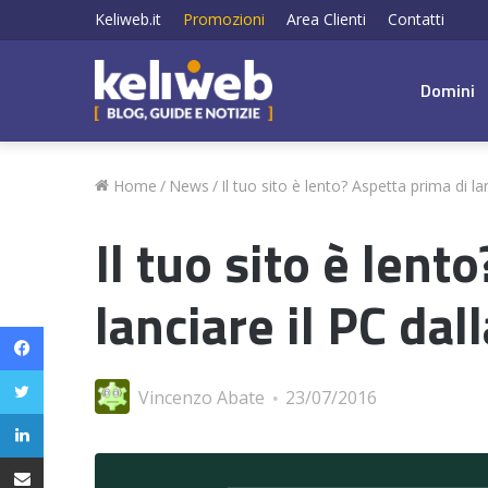
Keliweb.it
Promozioni
Area Clienti
Contatti
Domini
Home
/
News
/
Il tuo sito è lento? Aspetta prima di la
Il tuo sito è lent
lanciare il PC dal
Facebook
Twitter
Vincenzo Abate
23/07/2016
LinkedIn
Condividi via email