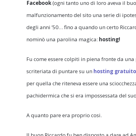
Facebook
(ogni tanto uno di loro aveva il buo
malfunzionamento del sito una serie di ipotes
degli anni ’50… fino a quando un certo Riccard
nominò una parolina magica:
hosting!
Fu come essere colpiti in piena fronte da un
scriteriata di puntare su un
hosting gratuit
per quella che riteneva essere una sciocchezz
pachidermica che si era impossessata del suo 
A quanto pare era proprio cosi.
Il buon Riccardo fu ben disposto a dare ad Am