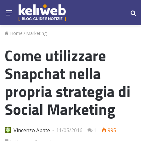
Menu
Ce
Home
/
Marketing
Come utilizzare
Snapchat nella
propria strategia di
Social Marketing
Vincenzo Abate
11/05/2016
1
995