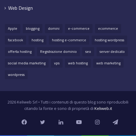
Web Design
Apple
blogging
domini
e-commerce
ecommerce
facebook
hosting
hosting e-commerce
hosting wordpress
offerta hosting
Registrazione dominio
seo
server dedicato
social media marketing
vps
web hosting
web marketing
wordpress
2026 Keliweb Srl • Tutti i contenuti di questo blog sono riproducibili
citando la fonte e sono di proprietà di
Keliweb.it
Facebook
Twitter
LinkedIn
YouTube
Instagram
Teleg