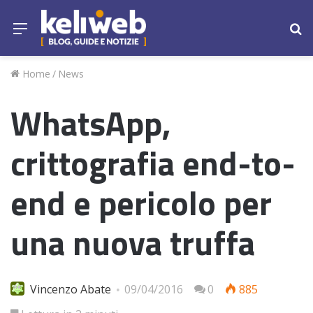
Menu
Ce
Home
/
News
WhatsApp,
crittografia end-to-
end e pericolo per
una nuova truffa
Vincenzo Abate
09/04/2016
0
885