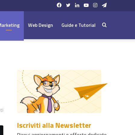
Facebook
Twitter
LinkedIn
YouTube
Instagram
Telegram
Marketing
Web Design
Guide e Tutorial
Cerca:
ti
Iscriviti alla Newsletter
Ricevi aggiornamenti e offerte dedicate