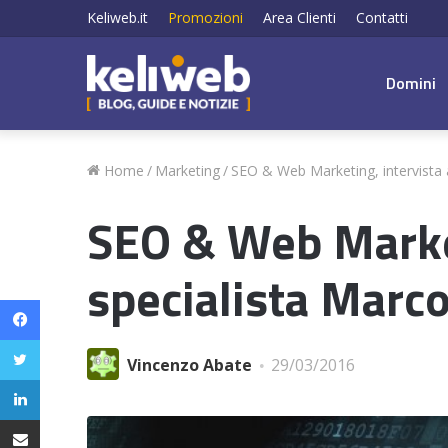
Keliweb.it
Promozioni
Area Clienti
Contatti
Domini
Home
/
Marketing
/
SEO & Web Marketing, intervista a
SEO & Web Market
specialista Marc
Facebook
Twitter
Vincenzo Abate
29/03/2016
LinkedIn
Condividi via email