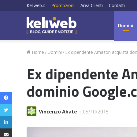
Keliweb.it
Promozioni
Area Clienti
Contatti
Domini
Home
/
Domini
/
Ex dipendente Amazon acquista domi
Ex dipendente A
dominio Google.c
Facebook
Twitter
Vincenzo Abate
05/10/2015
LinkedIn
Condividi via email