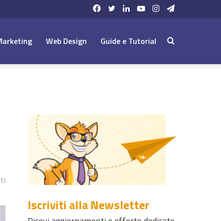
Facebook
Twitter
LinkedIn
YouTube
Instagram
Telegram
Marketing
Web Design
Guide e Tutorial
Cerca:
ti
Iscriviti alla Newsletter
Ricevi aggiornamenti e offerte dedicate