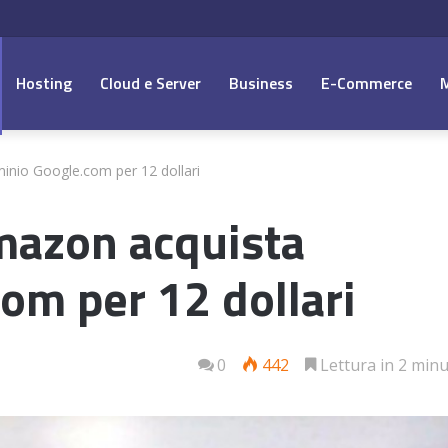
Hosting
Cloud e Server
Business
E-Commerce
nio Google.com per 12 dollari
mazon acquista
om per 12 dollari
0
442
Lettura in 2 minu