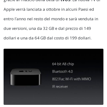
Apple verrà lanciata a ottobre in alcuni Paesi ed
entro l’anno nel resto del mondo e sarà venduta in
due versioni, una da 32 GB e dal prezzo di 149
dollari e una da 64 GB dal costo di 199 dollari.