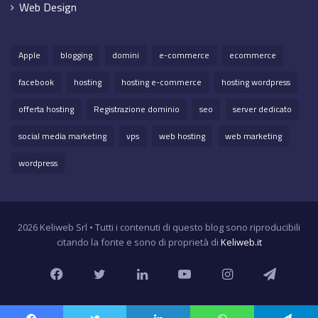
Web Design
Apple
blogging
domini
e-commerce
ecommerce
facebook
hosting
hosting e-commerce
hosting wordpress
offerta hosting
Registrazione dominio
seo
server dedicato
social media marketing
vps
web hosting
web marketing
wordpress
2026 Keliweb Srl • Tutti i contenuti di questo blog sono riproducibili
citando la fonte e sono di proprietà di
Keliweb.it
Facebook
Twitter
LinkedIn
YouTube
Instagram
Teleg