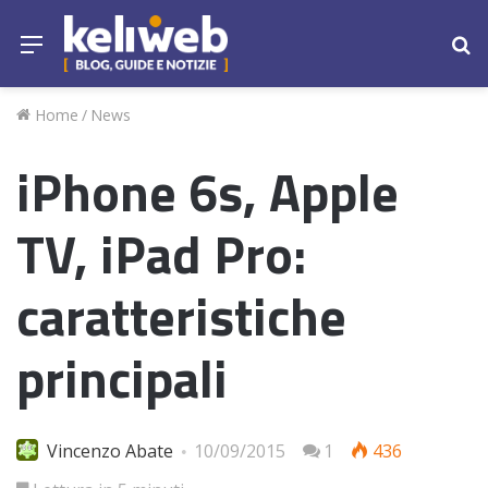
Menu
Ce
Home
/
News
iPhone 6s, Apple
TV, iPad Pro:
caratteristiche
principali
Vincenzo Abate
10/09/2015
1
436