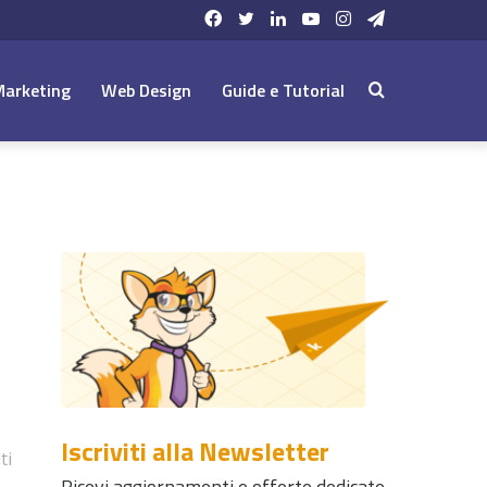
Facebook
Twitter
LinkedIn
YouTube
Instagram
Telegram
Marketing
Web Design
Guide e Tutorial
Cerca:
Iscriviti alla Newsletter
ti
Ricevi aggiornamenti e offerte dedicate