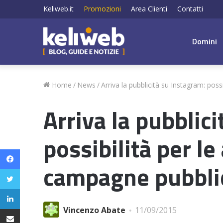
Keliweb.it
Promozioni
Area Clienti
Contatti
Domini
Home
/
News
/
Arriva la pubblicità su Instagram: poss
Arriva la pubblic
possibilità per le
Facebook
campagne pubblic
Twitter
LinkedIn
Condividi via email
Vincenzo Abate
11/09/2015