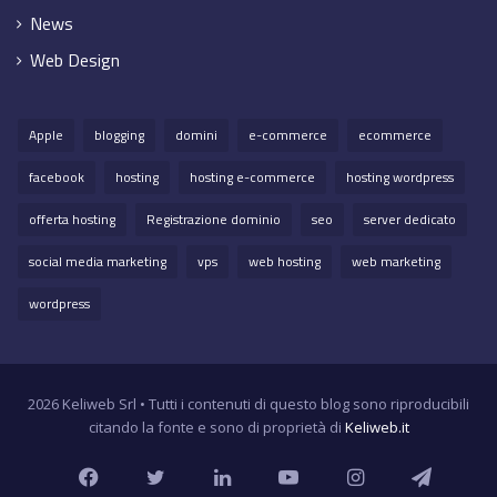
News
Web Design
Apple
blogging
domini
e-commerce
ecommerce
facebook
hosting
hosting e-commerce
hosting wordpress
offerta hosting
Registrazione dominio
seo
server dedicato
social media marketing
vps
web hosting
web marketing
wordpress
2026 Keliweb Srl • Tutti i contenuti di questo blog sono riproducibili
citando la fonte e sono di proprietà di
Keliweb.it
Facebook
Twitter
LinkedIn
YouTube
Instagram
Teleg