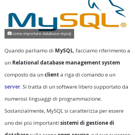
come-importare-database-mysql
Quando parliamo di
MySQL
, facciamo riferimento a
un
Relational database management system
composto da un
client
a riga di comando e un
server
. Si tratta di un software libero supportato da
numerosi linguaggi di programmazione.
Sostanzialmente, MySQL si caratterizza per essere
uno dei più importanti
sistemi di gestione di
database
sulla scena
open-source
, e il suo successo