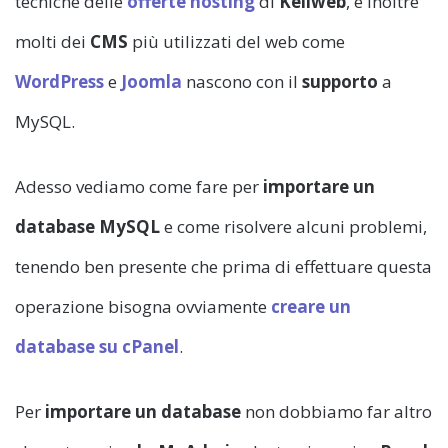
tecniche delle
offerte hosting
di
Keliweb
, e inoltre
molti dei
CMS
più utilizzati del web come
WordPress
e
Joomla
nascono con il
supporto
a
MySQL.
Adesso vediamo come fare per
importare un
database MySQL
e come risolvere alcuni problemi,
tenendo ben presente che prima di effettuare questa
operazione bisogna ovviamente
creare un
database su cPanel
.
Per
importare un database
non dobbiamo far altro