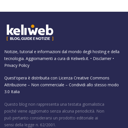
Notizie, tutorial e informazioni dal mondo degli hosting e della
tecnologia. Aggiornamenti a cura di
Keliweb.it
. •
Disclamer
•
Privacy Policy
Quest’opera è distribuita con Licenza
Creative Commons
Attribuzione – Non commerciale – Condividi allo stesso modo
3.0 Italia
Questo blog non rappresenta una testata giornalistica
poiché viene aggiornato senza alcuna periodicità. Non
può pertanto considerarsi un prodotto editoriale ai
sensi della legge n. 62/2001.