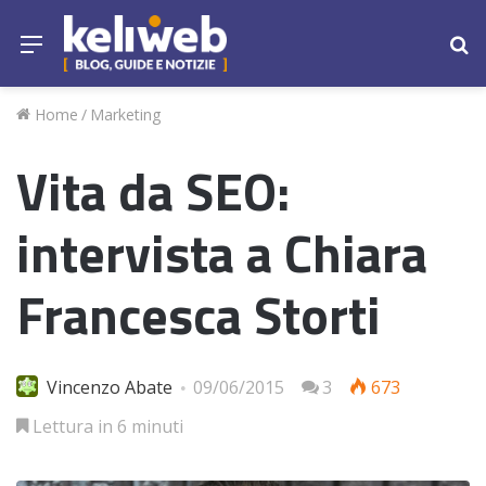
Menu
Ce
Home
/
Marketing
Vita da SEO:
intervista a Chiara
Francesca Storti
Vincenzo Abate
09/06/2015
3
673
Lettura in 6 minuti