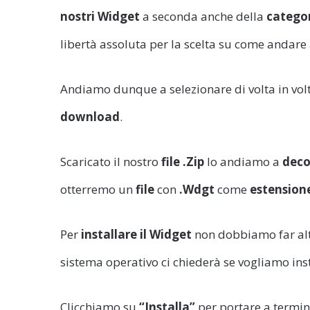
nostri Widget
a seconda anche della
catego
libertà assoluta per la scelta su come andare 
Andiamo dunque a selezionare di volta in volta
download
.
Scaricato il nostro
file .Zip
lo andiamo a
dec
otterremo un
file
con
.Wdgt
come
estension
Per
installare il Widget
non dobbiamo far al
sistema operativo ci chiederà se vogliamo ins
Clicchiamo su
“Installa”
per portare a termin