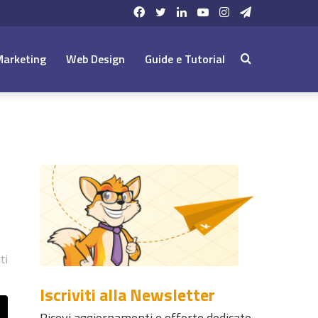
Facebook
Twitter
LinkedIn
YouTube
Instagram
Telegram
Marketing
Web Design
Guide e Tutorial
Cerca:
ti
Iscriviti alla Newsletter
Ricevi aggiornamenti e offerte dedicate