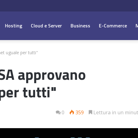
Hosting
Cloud e Server
Business
E-Commerce
et uguale per tutti"
USA approvano
per tutti"
0
359
Lettura in un minu