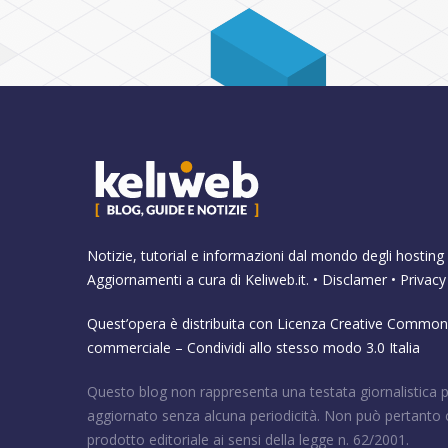
Notizie, tutorial e informazioni dal mondo degli hosting 
Aggiornamenti a cura di
Keliweb.it
. •
Disclamer
•
Privacy
Quest’opera è distribuita con Licenza
Creative Commons
commerciale – Condividi allo stesso modo 3.0 Italia
Questo blog non rappresenta una testata giornalistica 
aggiornato senza alcuna periodicità. Non può pertanto 
prodotto editoriale ai sensi della legge n. 62/2001.