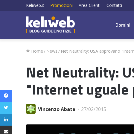
Keliweb.it
Promozioni
Area Clienti
Contatti
Domini
Home
/
News
/
Net Neutrality: USA approvano "Intern
Net Neutrality: 
"Internet uguale 
Facebook
Twitter
Vincenzo Abate
27/02/2015
LinkedIn
Condividi via email