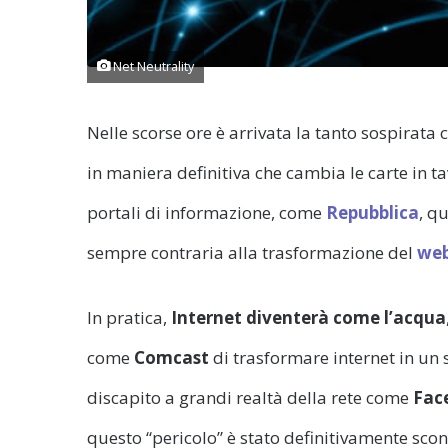
Net Neutrality
Nelle scorse ore è arrivata la tanto sospirata
in maniera definitiva che cambia le carte in t
portali di informazione, come
Repubblica
, q
sempre contraria alla trasformazione del
web
In pratica,
Internet diventerà come l’acqua
come
Comcast
di trasformare internet in un 
discapito a grandi realtà della rete come
Fac
questo “pericolo” è stato definitivamente sco