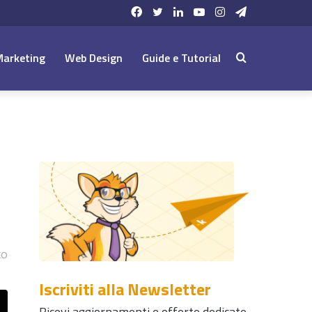
Facebook
Twitter
LinkedIn
YouTube
Instagram
Telegram
Marketing
Web Design
Guide e Tutorial
Cerca:
to
Iscriviti alla Newsletter
Ricevi aggiornamenti e offerte dedicate