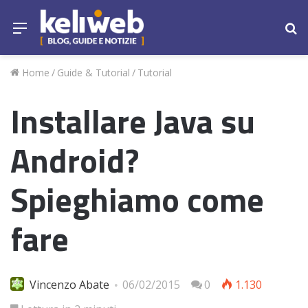
Menu
Ce
Home
/
Guide & Tutorial
/
Tutorial
Installare Java su
Android?
Spieghiamo come
fare
Vincenzo Abate
06/02/2015
0
1.130