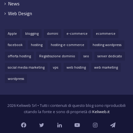
News
Web Design
Apple
blogging
domini
e-commerce
ecommerce
facebook
hosting
hosting e-commerce
hosting wordpress
offerta hosting
Registrazione dominio
seo
server dedicato
social media marketing
vps
web hosting
web marketing
wordpress
2026 Keliweb Srl • Tutti i contenuti di questo blog sono riproducibili
citando la fonte e sono di proprietà di
Keliweb.it
Facebook
Twitter
LinkedIn
YouTube
Instagram
Teleg