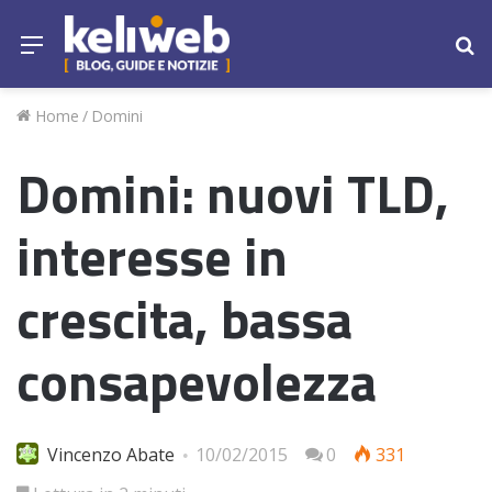
Menu
Ce
Home
/
Domini
Domini: nuovi TLD,
interesse in
crescita, bassa
consapevolezza
Vincenzo Abate
10/02/2015
0
331