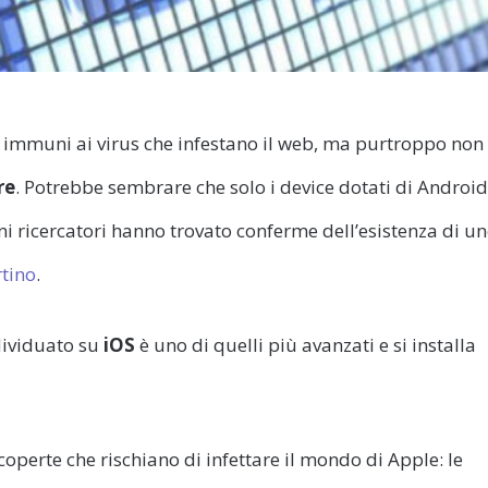
ro immuni ai virus che infestano il web, ma purtroppo non
re
. Potrebbe sembrare che solo i device dotati di Android
uni ricercatori hanno trovato conferme dell’esistenza di u
rtino
.
ndividuato su
iOS
è uno di quelli più avanzati e si installa
perte che rischiano di infettare il mondo di Apple: le