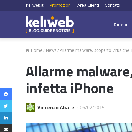
Keliweb.it
Promozioni
Area Clienti
Contatti
Domini
Home
/
News
/
Allarme malware, scoperto virus che i
Allarme malware,
infetta iPhone
Facebook
Twitter
Vincenzo Abate
06/02/2015
LinkedIn
Condividi via email