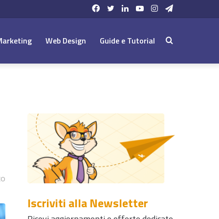
Facebook
Twitter
LinkedIn
YouTube
Instagram
Telegram
Marketing
Web Design
Guide e Tutorial
Cerca:
to
Iscriviti alla Newsletter
Ricevi aggiornamenti e offerte dedicate