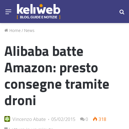
Menu
Ce
Home
/
News
Alibaba batte
Amazon: presto
consegne tramite
droni
Vincenzo Abate
05/02/2015
0
318