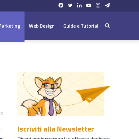
Facebook
Twitter
LinkedIn
YouTube
Instagram
Telegram
Marketing
Web Design
Guide e Tutorial
Cerca:
to
Iscriviti alla Newsletter
Ricevi aggiornamenti e offerte dedicate