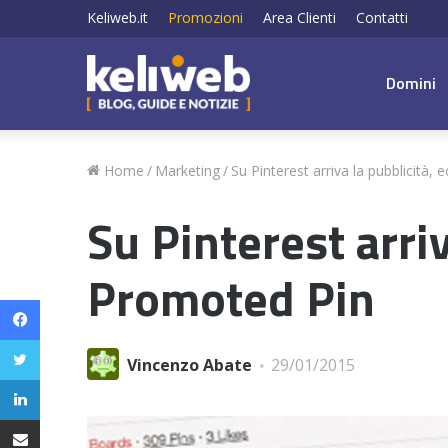
Keliweb.it
Promozioni
Area Clienti
Contatti
Domini
Home
/
Marketing
/
Su Pinterest arriva la pubblicità,
Su Pinterest arriv
Promoted Pin
Facebook
Twitter
Vincenzo Abate
29/01/2015
LinkedIn
Condividi via email