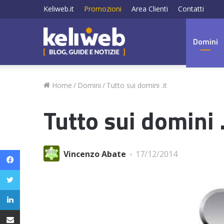
Keliweb.it
Promozioni
Area Clienti
Contatti
Domini
Home
/
Domini
/
Tutto sui domini .it
Tutto sui domini .
Facebook
Vincenzo Abate
17/12/2014
Twitter
LinkedIn
Condividi via email