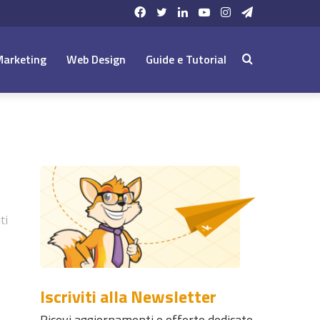
Facebook
Twitter
LinkedIn
YouTube
Instagram
Telegram
Marketing
Web Design
Guide e Tutorial
Cerca:
ti
Iscriviti alla Newsletter
Ricevi aggiornamenti e offerte dedicate