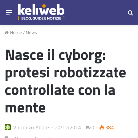
Menu
Ce
Home
/
News
Nasce il cyborg:
protesi robotizzate
controllate con la
mente
Vincenzo Abate
20/12/2014
0
384