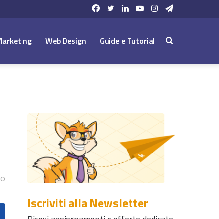
Facebook
Twitter
LinkedIn
YouTube
Instagram
Telegram
Marketing
Web Design
Guide e Tutorial
Cerca:
to
Iscriviti alla Newsletter
Ricevi aggiornamenti e offerte dedicate