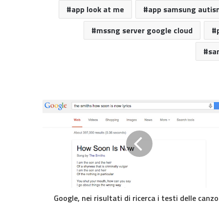
app look at me
app samsung autis
mssng server google cloud
sa
Google, nei risultati di ricerca i testi delle canzo