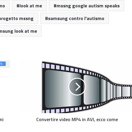
mo
look at me
mssng google autism speaks
progetto mssng
samsung contro l'autismo
msung look at me
ni
Convertire video MP4 in AVI, ecco come