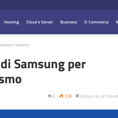
Hosting
Cloud e Server
Business
E-Commerce
battere l’autismo
p di Samsung per
ismo
0
338
Lettura in un minu