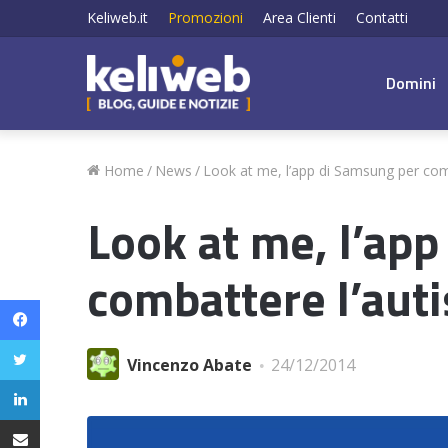
Keliweb.it
Promozioni
Area Clienti
Contatti
Domini
Home
/
News
/
Look at me, l’app di Samsung per com
Look at me, l’ap
combattere l’aut
Facebook
Twitter
Vincenzo Abate
24/12/2014
LinkedIn
Condividi via email