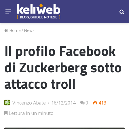
Menu
Ce
Home
/
News
Il profilo Facebook
di Zuckerberg sotto
attacco troll
Vincenzo Abate
16/12/2014
0
413
Lettura in un minuto