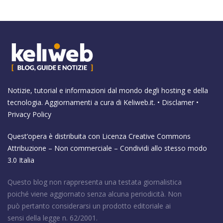
Notizie, tutorial e informazioni dal mondo degli hosting e della
tecnologia. Aggiornamenti a cura di
Keliweb.it
. •
Disclamer
•
Privacy Policy
Quest’opera è distribuita con Licenza
Creative Commons
Attribuzione – Non commerciale – Condividi allo stesso modo
3.0 Italia
Questo blog non rappresenta una testata giornalistica
poiché viene aggiornato senza alcuna periodicità. Non
può pertanto considerarsi un prodotto editoriale ai
sensi della legge n. 62/2001.