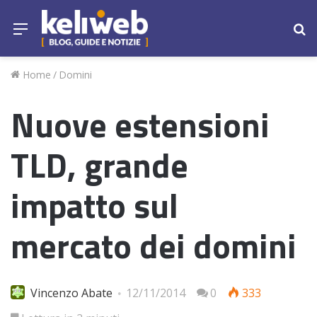
Menu
Ce
Home
/
Domini
Nuove estensioni
TLD, grande
impatto sul
mercato dei domini
Vincenzo Abate
12/11/2014
0
333