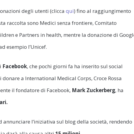
onazioni degli utenti (clicca
qui
) fino al raggiungimento
sta raccolta sono Medici senza frontiere, Comitato
children e Partners in health, mentre la donazione di Googl
ad esempio l’Unicef.
di
Facebook
, che pochi giorni fa ha inserito sul social
ui donare a International Medical Corps, Croce Rossa
mente il fondatore di Facebook,
Mark Zuckerberg
, ha
ari.
 annunciare l’iniziativa sul blog della società, rendendo
ia darà alla causa altri
15 milioni.