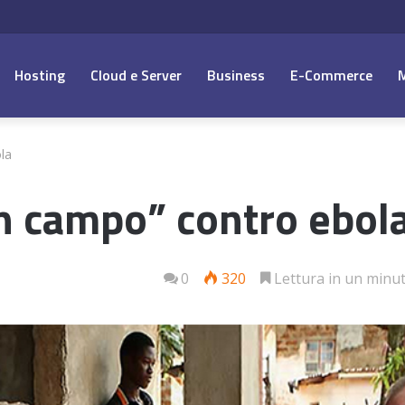
Hosting
Cloud e Server
Business
E-Commerce
la
n campo” contro ebol
0
320
Lettura in un minu