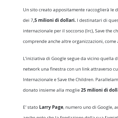
Un sito creato appositamente raccoglierà le d
dei 7
,5 milioni di dollari.
I destinatari di que
internazionale per il soccorso (Irc), Save the 
comprende anche altre organizzazioni, come 
L’iniziativa di Google segue da vicino quella 
network una finestra con un link attraverso c
Internazionale e Save the Children. Parallela
donato insieme alla moglie
25 milioni di doll
E’ stato
Larry Page
, numero uno di Google, ad
anche noto che la fondazione della sua famigl