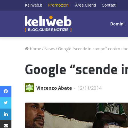
Keliweb.it
Promozioni
Area Clienti
Contatti
Domini
Home
/
News
/
Google “scende in campo” contro ebo
Google “scende i
Facebook
Vincenzo Abate
12/11/2014
Twitter
LinkedIn
Condividi via email