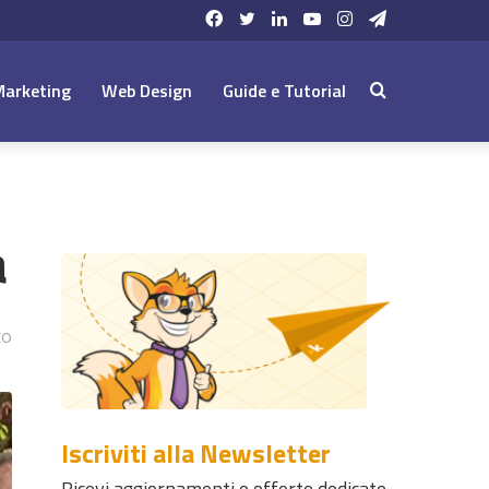
Facebook
Twitter
LinkedIn
YouTube
Instagram
Telegram
Marketing
Web Design
Guide e Tutorial
Cerca:
a
to
Iscriviti alla Newsletter
Ricevi aggiornamenti e offerte dedicate