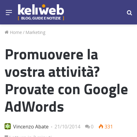
Menu
Ce
Home
/
Marketing
Promuovere la
vostra attività?
Provate con Google
AdWords
Vincenzo Abate
21/10/2014
0
331