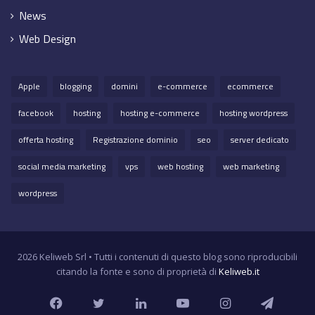
News
Web Design
Apple
blogging
domini
e-commerce
ecommerce
facebook
hosting
hosting e-commerce
hosting wordpress
offerta hosting
Registrazione dominio
seo
server dedicato
social media marketing
vps
web hosting
web marketing
wordpress
2026 Keliweb Srl • Tutti i contenuti di questo blog sono riproducibili
citando la fonte e sono di proprietà di
Keliweb.it
Facebook
Twitter
LinkedIn
YouTube
Instagram
Teleg