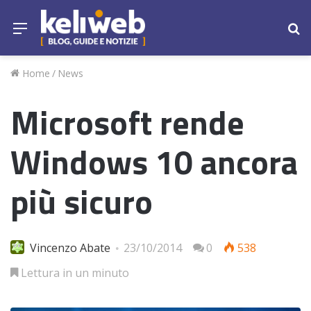
Menu
Ce
Home
/
News
Microsoft rende
Windows 10 ancora
più sicuro
Vincenzo Abate
23/10/2014
0
538
Lettura in un minuto