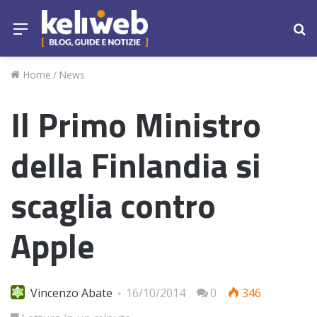
Menu
Ce
Home
/
News
Il Primo Ministro
della Finlandia si
scaglia contro
Apple
Vincenzo Abate
16/10/2014
0
346