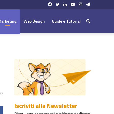
Facebook
Twitter
LinkedIn
YouTube
Instagram
Telegram
Marketing
Web Design
Guide e Tutorial
Cerca:
to
Iscriviti alla Newsletter
Ricevi aggiornamenti e offerte dedicate