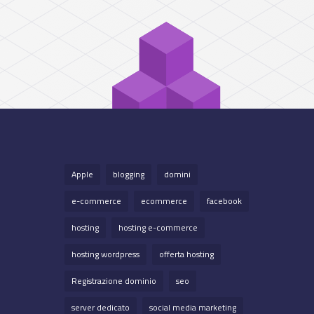
Apple
blogging
domini
e-commerce
ecommerce
facebook
hosting
hosting e-commerce
hosting wordpress
offerta hosting
Registrazione dominio
seo
server dedicato
social media marketing