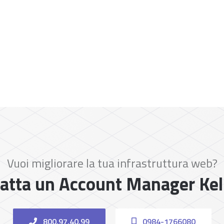
Vuoi migliorare la tua infrastruttura web?
atta un Account Manager Ke
800.97.40.99
0984-1766080