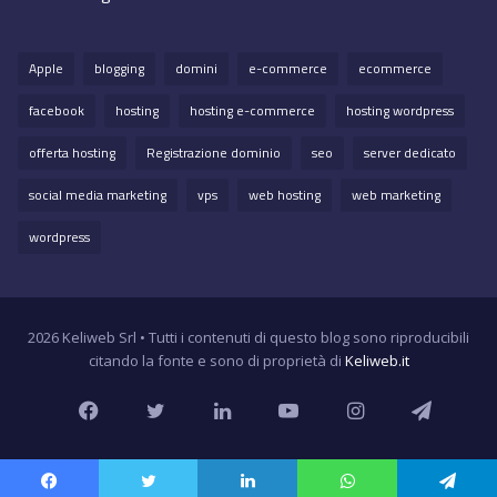
Apple
blogging
domini
e-commerce
ecommerce
facebook
hosting
hosting e-commerce
hosting wordpress
offerta hosting
Registrazione dominio
seo
server dedicato
social media marketing
vps
web hosting
web marketing
wordpress
2026 Keliweb Srl • Tutti i contenuti di questo blog sono riproducibili
citando la fonte e sono di proprietà di
Keliweb.it
Facebook
Twitter
LinkedIn
YouTube
Instagram
Teleg